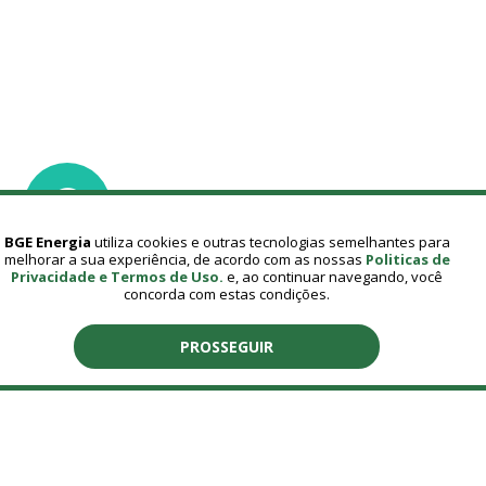
BGE Energia
utiliza cookies e outras tecnologias semelhantes para
melhorar a sua experiência, de acordo com as nossas
Politicas de
Privacidade e Termos de Uso.
e, ao continuar navegando, você
concorda com estas condições.
PROSSEGUIR
Av. Dr. Alexandre Rasgulaeff
Maringá - PR
/ (44) 92003-9967